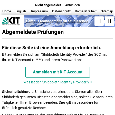
Nicht angemeldet
|
Anmelden
Home
|
English
|
Impressum
|
Datenschutz
|
Barrierefreiheit
|
Sitemap
Campus Management für Studierende
Abgemeldete Prüfungen
Semester
Studiengang
Für diese Seite ist eine Anmeldung erforderlich.
Suche
Bitte melden Sie sich am "Shibboleth Identity Provider" des SCC mit
Ihrem KIT-Account (u****) und Ihrem Passwort an:
Anmelden mit KIT-Account
Was ist der "Shibboleth Identity Provider"?
Sicherheitshinweis:
Um sicherzustellen, dass Sie von allen über
Shibboleth genutzten Diensten abgemeldet sind, sollten Sie nach Ihren
Tätigkeiten Ihren Browser beenden. Dies gilt insbesondere für
öffentlich genutzte Rechner.